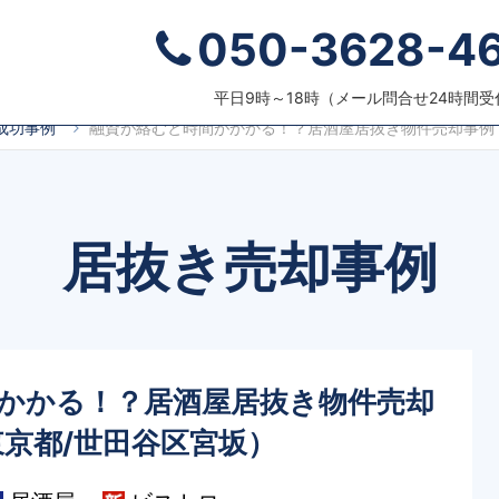
050-3628-4
について
売却事例
よくある質問（Q&A）
お役立ち情
平日9時～18時（メール問合せ24時間
成功事例
融資が絡むと時間がかかる！？居酒屋居抜き物件売却事例
居抜き売却事例
かかる！？居酒屋居抜き物件売却
京都/世田谷区宮坂）