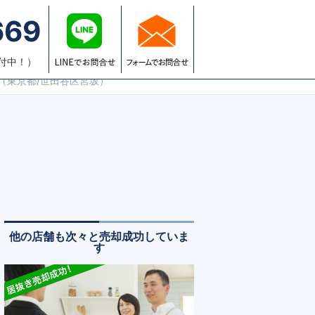
669
報
空きテナントでお困りの方へ
受付中！）
（東京都/世田谷区宮坂）
他の店舗も次々と売却成功していま
す